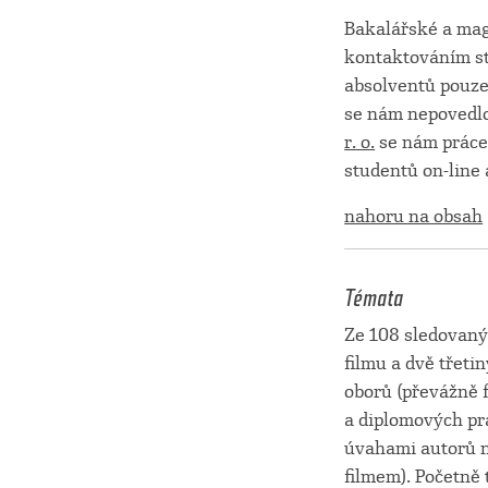
Bakalářské a mag
kontaktováním st
absolventů pouze
se nám nepovedlo
r. o.
se nám práce 
studentů on-line 
nahoru na obsah
Témata
Ze 108 sledovaný
filmu a dvě třeti
oborů (převážně 
a diplomových pr
úvahami autorů 
filmem). Početně 