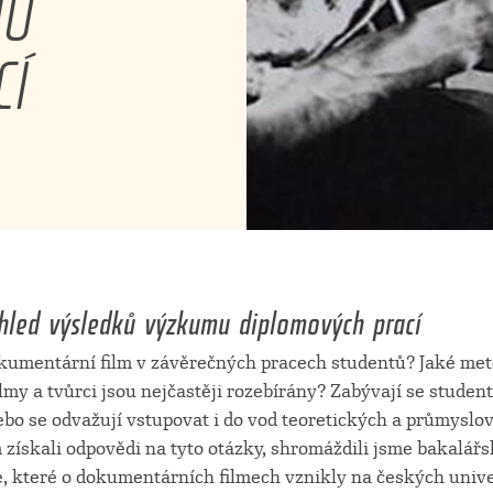
MU
CÍ
hled výsledků výzkumu diplomových prací
okumentární film v závěrečných pracech studentů? Jaké me
ilmy a tvůrci jsou nejčastěji rozebírány? Zabývají se studen
nebo se odvažují vstupovat i do vod teoretických a průmys
získali odpovědi na tyto otázky, shromáždili jsme bakalář
ce, které o dokumentárních filmech vznikly na českých univ