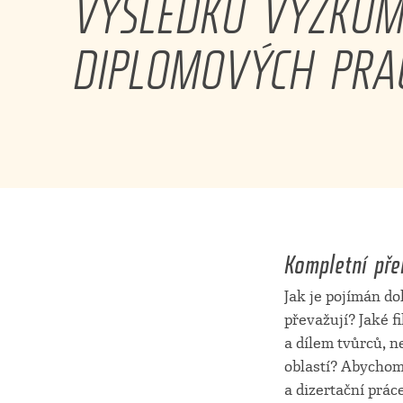
VÝSLEDKŮ VÝZKU
DIPLOMOVÝCH PRA
Kompletní pře
Jak je pojímán d
převažují? Jaké f
a dílem tvůrců, 
oblastí? Abychom 
a dizertační prá