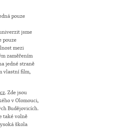
jedná pouze
univerzit jsme
me pouze
ílnost mezi
šným zaměřením
na jedné straně
 vlastní film,
.cz
. Zde jsou
ckého v Olomouci,
ch Budějovicích.
e také volně
Vysoká škola