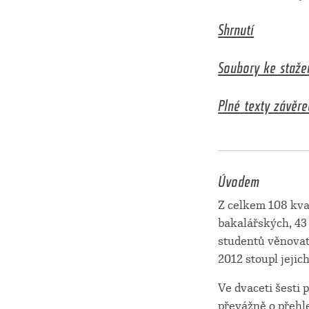
Shrnutí
Soubory ke staže
Plné texty závěre
Úvodem
Z celkem 108 kval
bakalářských, 43
studentů věnovat
2012 stoupl jejic
Ve dvaceti šesti
převážně o přehle