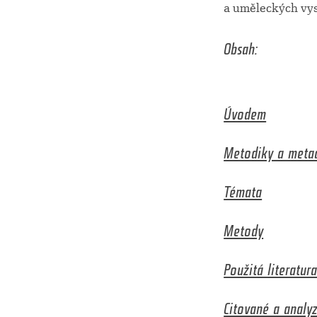
a uměleckých vys
Obsah:
Úvodem
Metodiky a meta
Témata
Metody
Použitá literatur
Citované a analy