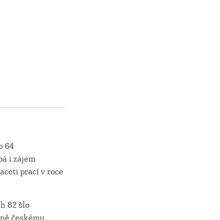
o 64
pá i zájem
ceti prací v roce
h 82 šlo
árně českému