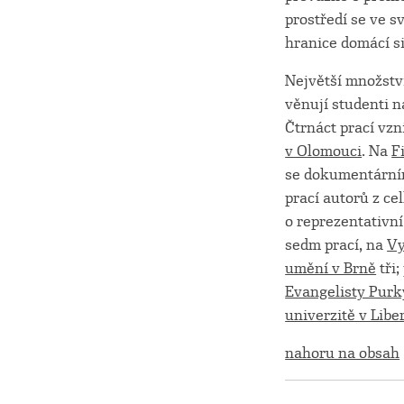
prostředí se ve s
hranice domácí s
Největší množstv
věnují studenti n
Čtrnáct prací vzn
v Olomouci
. Na
F
se dokumentární
prací autorů z c
o reprezentativn
sedm prací, na
Vy
umění v Brně
tři
Evangelisty Pur
univerzitě v Libe
nahoru na obsah