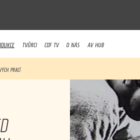
U
ODUKCE
TVŮRCI
CDF TV
O NÁS
AV HUB
VÝCH PRACÍ
ED