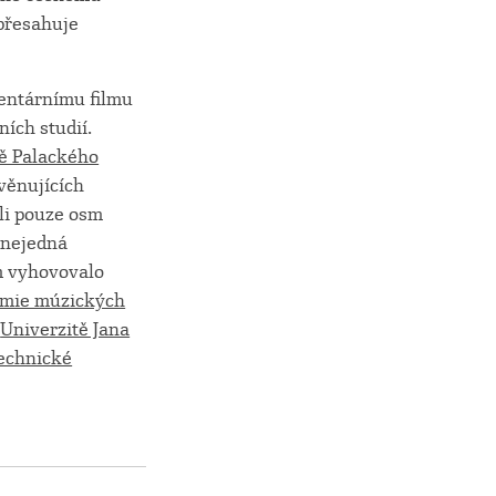
 přesahuje
entárnímu filmu
ních studií.
tě Palackého
věnujících
li pouze osm
 nejedná
m vyhovovalo
emie múzických
a
Univerzitě Jana
echnické