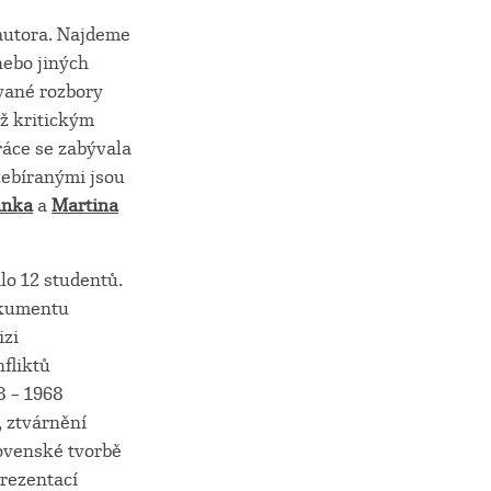
 autora. Najdeme
nebo jiných
vané rozbory
ž kritickým
ráce se zabývala
zebíranými jsou
anka
a
Martina
lo 12 studentů.
okumentu
izi
fliktů
8 – 1968
), ztvárnění
lovenské tvorbě
prezentací