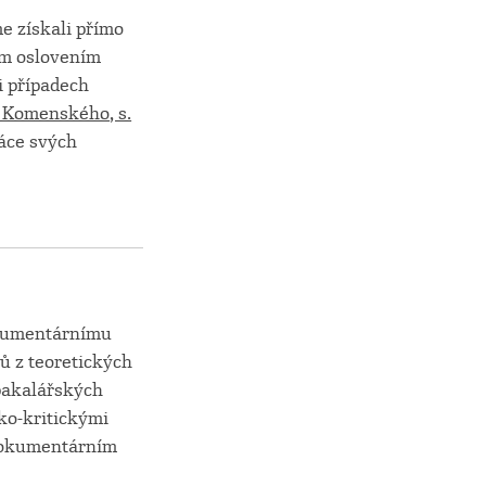
e získali přímo
ým oslovením
i případech
e Komenského
, s.
áce svých
dokumentárnímu
tů z teoretických
 bakalářských
ko-kritickými
 dokumentárním