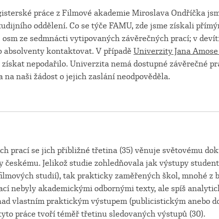
isterské práce z Filmové akademie Miroslava Ondříčka jsm
udijního oddělení. Co se týče FAMU, zde jsme získali přím
 osm ze sedmnácti vytipovaných závěrečných prací; v devít
 absolventy kontaktovat. V případě
Univerzity Jana Amos
získat nepodařilo. Univerzita nemá dostupné závěrečné pr
a na naši žádost o jejich zaslání neodpověděla.
ch prací se jich přibližné třetina (35) věnuje světovému 
ny českému. Jelikož studie zohledňovala jak výstupy studen
filmových studií), tak prakticky zaměřených škol, mnohé z
ací nebyly akademickými odbornými texty, ale spíš analytic
nad vlastním praktickým výstupem (publicistickým anebo
tyto práce tvoří téměř třetinu sledovaných výstupů (30).