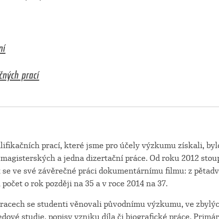
ní
čných prací
ifikačních prací, které jsme pro účely výzkumu získali, byl
 magisterských a jedna dizertační práce. Od roku 2012 stou
 se ve své závěrečné práci dokumentárnímu filmu: z pětadva
h počet o rok později na 35 a v roce 2014 na 37.
 pracech se studenti věnovali původnímu výzkumu, ve zbylýc
dové studie, popisy vzniku díla či biografické práce. Prim