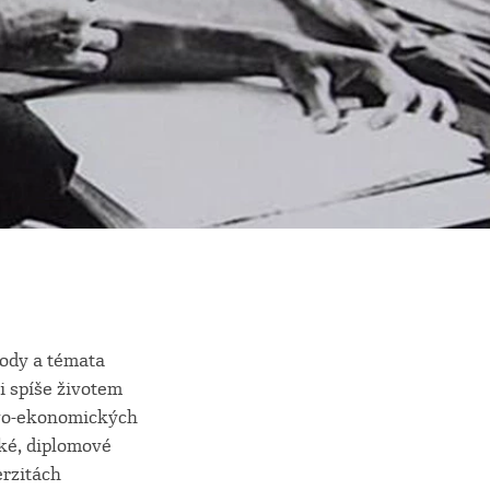
tody a témata
ti spíše životem
lovo-ekonomických
ské, diplomové
erzitách