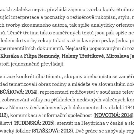
racích zdaleka nejvíc převládá zájem o tvorbu konkrétního
zující interpretace a poznatky o režisérově rukopisu, stylu, 
ch tvorby zkoumaného autora, tak spíše analyticky oriento
nů. Téměř třetina takto zaměřených textů jsou pak spíše ne
ledem do tvorby rekapitulací s až oslavnými prvky. Jedna p
xperimentálních dokumentů. Nejčastěji popisovanými či ro
 Klusáka
a
Filipa Remundy
,
Heleny Třeštíkové
,
Miroslava J
autoři jednoznačně převládají.
entace konkrétního tématu, skupiny anebo místa se zaměři
lad tematizovali obraz rodiny a mládeže ve slovenském d
BČÁKOVÁ: 2014
), reprezentaci rodičovství v současné telev
), zobrazování války na příkladech nedávných válečných kon
obraz Němce v československých dokumentech v období 194
012
), komunikaci a informační společnost (
NOVOTNÁ: 2014
lství (
RUDINSKÁ: 2015
), atentát na Heydricha v české a s
lovácký folklor (
STAŠKOVÁ: 2013
). Dvě práce se zabývaly re