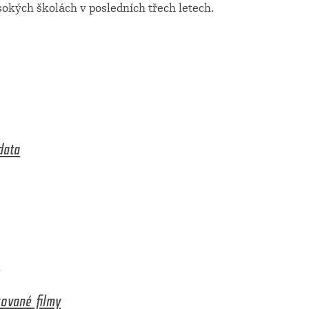
okých školách v posledních třech letech.
data
a
zované filmy