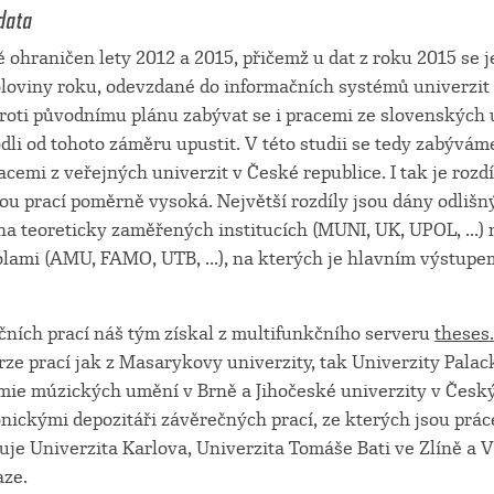
data
 ohraničen lety 2012 a 2015, přičemž u dat z roku 2015 se 
poloviny roku, odevzdané do informačních systémů univerzit
proti původnímu plánu zabývat se i pracemi ze slovenských 
li od tohoto záměru upustit. V této studii se tedy zabývá
acemi z veřejných univerzit v České republice. I tak je rozd
rou prací poměrně vysoká. Největší rozdíly jsou dány odli
na teoreticky zaměřených institucích (MUNI, UK, UPOL, ...) 
lami (AMU, FAMO, UTB, ...), na kterých je hlavním výstupem
čních prací náš tým získal z multifunkčního serveru
theses
rze prací jak z Masarykovy univerzity, tak Univerzity Pala
ie múzických umění v Brně a Jihočeské univerzity v Český
nickými depozitáři závěrečných prací, ze kterých jsou prác
uje Univerzita Karlova, Univerzita Tomáše Bati ve Zlíně a 
aze.