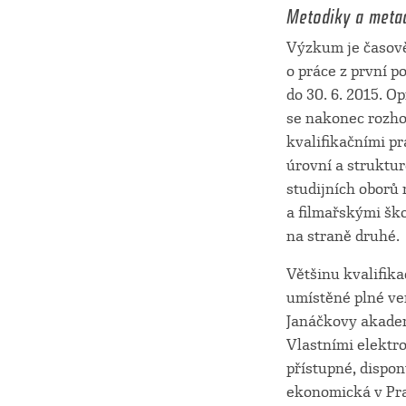
Metodiky a meta
Výzkum je časově
o práce z první 
do 30. 6. 2015. O
se nakonec rozhod
kvalifikačními pr
úrovní a struktu
studijních oborů 
a filmařskými ško
na straně druhé.
Většinu kvalifika
umístěné plné ve
Janáčkovy akadem
Vlastními elektro
přístupné, dispon
ekonomická v Pr