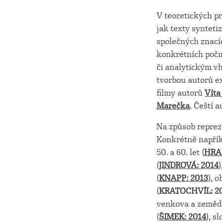
V teoretických p
jak texty synteti
společných znací
konkrétních poči
či analytickým vh
tvorbou autorů e
filmy autorů
Víta
Marečka
. Čeští 
Na způsob reprez
Konkrétně napřík
50. a 60. let (
HRA
(
JINDROVÁ: 2014
(
KNAPP: 2013
), 
(
KRATOCHVÍL: 2
venkova a zemědě
(
ŠIMEK: 2014
), s