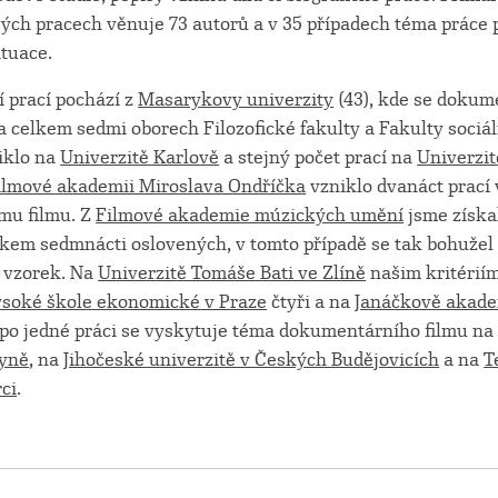
vých pracech věnuje 73 autorů a v 35 případech téma práce
ituace.
í prací pochází z
Masarykovy univerzity
(43), kde se dokum
a celkem sedmi oborech Filozofické fakulty a Fakulty sociál
iklo na
Univerzitě Karlově
a stejný počet prací na
Univerzi
ilmové akademii Miroslava Ondříčka
vzniklo dvanáct prací 
mu filmu. Z
Filmové akademie múzických umění
jsme získa
elkem sedmnácti oslovených, v tomto případě se tak bohužel
í vzorek. Na
Univerzitě Tomáše Bati ve Zlíně
našim kritérií
soké škole ekonomické v Praze
čtyři a na
Janáčkově akad
; po jedné práci se vyskytuje téma dokumentárního filmu n
kyně
, na
Jihočeské univerzitě v Českých Budějovicích
a na
T
rci
.