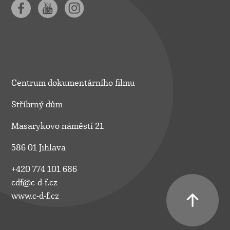
Centrum dokumentárního filmu
Stříbrný dům
Masarykovo náměstí 21
586 01 Jihlava
+420 774 101 686
cdf@c-d-f.cz
www.c-d-f.cz