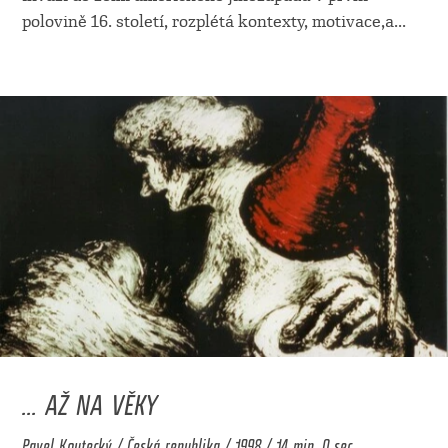
polovině 16. století, rozplétá kontexty, motivace,a
...
... AŽ NA VĚKY
Pavel Koutecký / Česká republika / 1998 / 14 min. 0 sec.