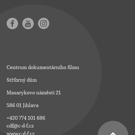
Centrum dokumentárního filmu
Stříbrný dům
Masarykovo náměstí 21
586 01 Jihlava
+420 774 101 686
cdf@c-d-f.cz
www.c-d-f.cz