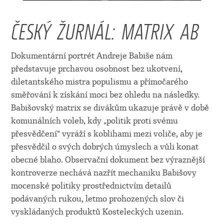
ČESKÝ ŽURNÁL: MATRIX AB
Dokumentární portrét Andreje Babiše nám
představuje prchavou osobnost bez ukotvení,
diletantského mistra populismu a přímočarého
směřování k získání moci bez ohledu na následky.
Babišovský matrix se divákům ukazuje právě v době
komunálních voleb, kdy „politik proti svému
přesvědčení“ vyráží s koblihami mezi voliče, aby je
přesvědčil o svých dobrých úmyslech a vůli konat
obecné blaho. Observační dokument bez výraznější
kontroverze nechává nazřít mechaniku Babišovy
mocenské politiky prostřednictvím detailů
podávaných rukou, letmo prohozených slov či
vyskládaných produktů Kosteleckých uzenin.