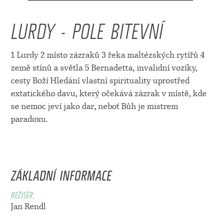
LURDY - POLE BITEVNÍ
1 Lurdy 2 místo zázraků 3 řeka maltézských rytířů 4
země stínů a světla 5 Bernadetta, invalidní vozíky,
cesty Boží Hledání vlastní spirituality uprostřed
extatického davu, který očekává zázrak v místě, kde
se nemoc jeví jako dar, neboť Bůh je mistrem
paradoxu.
ZÁKLADNÍ INFORMACE
REŽISÉR:
Jan Rendl