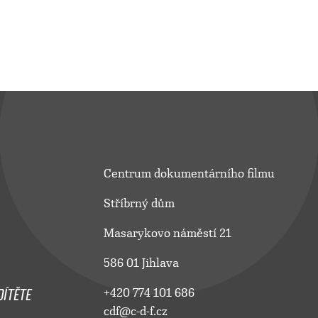
Centrum dokumentárního filmu
Stříbrný dům
Masarykovo náměstí 21
586 01 Jihlava
ÍTĚTE
+420 774 101 686
cdf@c-d-f.cz