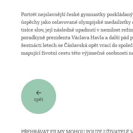
Portrét nejslavnější české gymnastky poskládaný
úspěchy jako oslavované olympijské medailistky 
tisíce slov, její následné upadnutí v nemilost rež
poradkyně prezidenta Václava Havla a další pád po
šestnácti letech se Čáslavská opět vrací do spol
mapující životní cestu této výjimečné osobnosti na
zpět
PŘEHRÁVAT FILMY MOHOU POUZE UŽIVATELÉ V