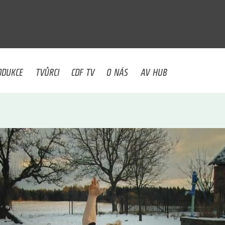
U
ODUKCE
TVŮRCI
CDF TV
O NÁS
AV HUB