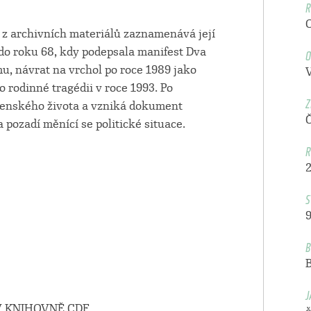
R
 z archivních materiálů zaznamenává její
O
do roku 68, kdy podepsala manifest Dva
imu, návrat na vrchol po roce 1989 jako
 rodinné tragédii v roce 1993. Po
Z
ečenského života a vzniká dokument
 pozadí měnící se politické situace.
R
S
9
B
J
 KNIHOVNĚ CDF.