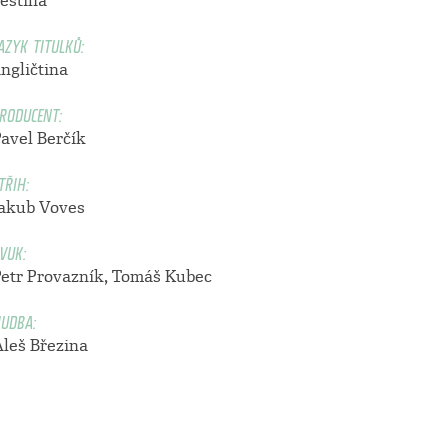
čeština
AZYK TITULKŮ:
ngličtina
RODUCENT:
Pavel Berčík
TŘIH:
Jakub Voves
VUK:
Petr Provazník, Tomáš Kubec
UDBA:
Aleš Březina