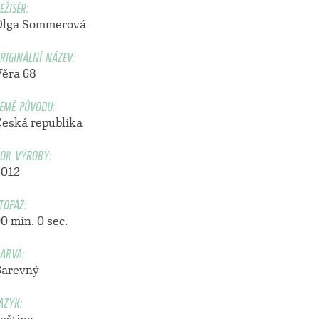
EŽISÉR:
Olga Sommerová
RIGINÁLNÍ NÁZEV:
Věra 68
EMĚ PŮVODU:
Česká republika
OK VÝROBY:
2012
TOPÁŽ:
0 min. 0 sec.
ARVA:
Barevný
AZYK: