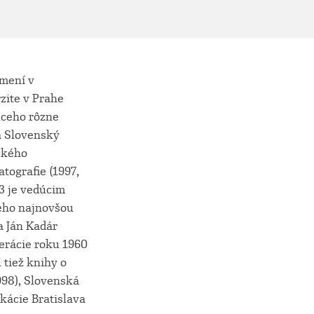
umení v
zite v Prahe
úceho rôzne
a Slovenský
nského
tografie (1997,
3 je vedúcim
Jeho najnovšou
a Ján Kadár
nerácie roku 1960
 tiež knihy o
998), Slovenská
ikácie Bratislava