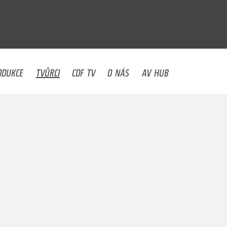
U
ODUKCE
TVŮRCI
CDF TV
O NÁS
AV HUB