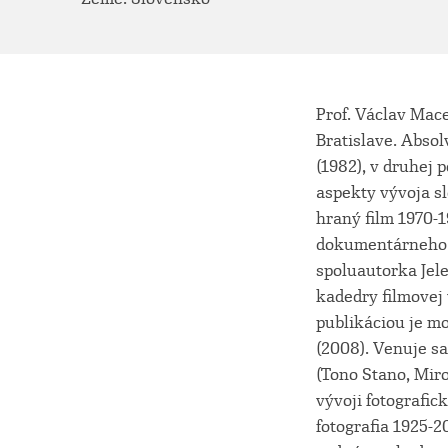
Prof. Václav Mac
Bratislave. Absol
(1982), v druhej
aspekty vývoja s
hraný film 1970-1
dokumentárneho f
spoluautorka Jel
kadedry filmovej
publikáciou je m
(2008). Venuje sa
(Tono Stano, Miro
vývoji fotografic
fotografia 1925-2