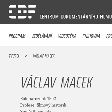
CENTRUM
DOKUMENTÁRNÍHO
FILM
PROGRAM
VZDĚLÁVÁNÍ
VIDEOTÉKA
KNIHOVNA
PR
TVŮRCI
VÁCLAV MACEK
VÁCLAV MACEK
Rok narození: 1952
Profese: filmový historik
Země: Slovensko