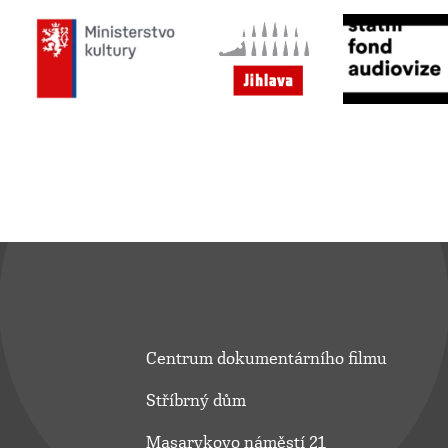
Centrum dokumentárního filmu
Stříbrný dům
Masarykovo náměstí 21