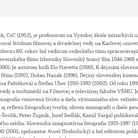
ek, CsC (1952), je profesorom na Vysokej škole múzických 
voval štúdium filmovej a divadelnej vedy na Karlovej univer
 polovici 80. rokov bol vedúcim vedeckého tímu spracovávaj
lovenského filmu (zborníky Slovenký hraný film 1946-1969 
990). Je autorom kníh Elo Havetta (1990), K dejinám slove
ilmu (1992), Dušan Hanák (1996), Dejiny slovenskej kinema
ena Paštéková) a Štefan Uher 1930-1993 (2002). Od roku 199
 vedy a multimédií na Filmovej a televíznej fakulte VŠMU. 
onografia venovaná životu a dielu významného slov. režisér
 aj reflexii fotograficej tvorby, okrem monografií o diele ge
 Švolík, Peter Župník, Jozef Sedlák, Kamil Varga) publikoval
kého média: Slovenská imaginatívna fotografia 1925-1997 (1
00 (2001, spoluautor Aurel Hrabušický) a bol editorom publ