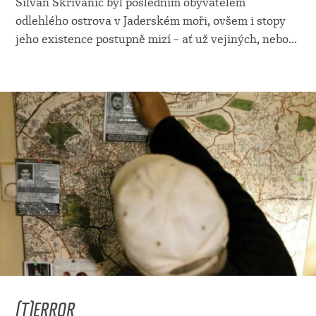
Silvan Skrivanic byl posledním obyvatelem
odlehlého ostrova v Jaderském moři, ovšem i stopy
jeho existence postupně mizí –⁠⁠⁠⁠⁠⁠ ať už vejiných, nebo
...
(T)ERROR