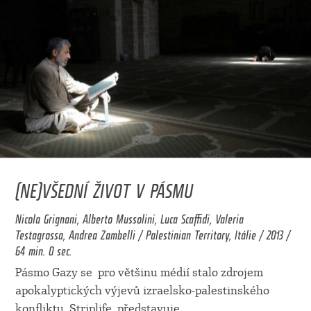
(NE)VŠEDNÍ ŽIVOT V PÁSMU
Nicola Grignani, Alberto Mussolini, Luca Scaffidi, Valeria
Testagrossa, Andrea Zambelli / Palestinian Territory, Itálie / 2013 /
64 min. 0 sec.
Pásmo Gazy se pro většinu médií stalo zdrojem
apokalyptických výjevů izraelsko-palestinského
konfliktu. Striplife představuje
...