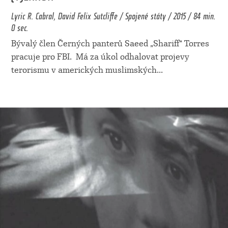
Lyric R. Cabral, David Felix Sutcliffe / Spojené státy / 2015 / 84 min.
0 sec.
Bývalý člen Černých panterů Saeed „Shariff“ Torres
pracuje pro FBI. Má za úkol odhalovat projevy
terorismu v amerických muslimských
...