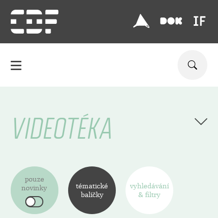
VIDEOTÉKA
pouze
tématické
vyhledávání
novinky
balíčky
& filtry