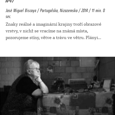
José Miguel Biscaya / Portugalsko, Nizozemsko / 2014 / 11 min. 0
sec.
Znaky reálné a imaginární krajiny tvoří obrazové
vrstvy, v nichž se vracíme na známá místa,
pozorujeme stíny, větve a trávu ve větru. Plányi
...