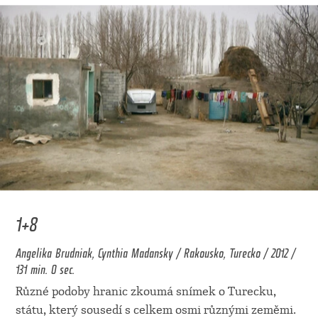
1+8
Angelika Brudniak, Cynthia Madansky / Rakousko, Turecko / 2012 /
131 min. 0 sec.
Různé podoby hranic zkoumá snímek o Turecku,
státu, který sousedí s celkem osmi různými zeměmi.